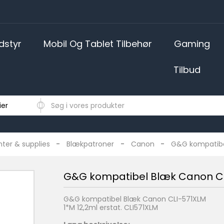
dstyr
Mobil Og Tablet Tilbehør
Gaming
Tilbud
abel bluetooth lyd
TABLETS OG MOBILTELEFONER
Sleeves, covers og tasker til tablets
In-Ear hovedtelefoner
SMARTPHONE COVERS
EKSTERNE HARDDISKE, USB OG SD KORT
GAMING STATIONÆR
LADEKABL
nter & supplies
Blækpatroner
Canon
G&G kompatibe
G&G kompatibel Blæk Canon C
G&G kompatibel Blæk Canon CLI-571XLM
1*M 12,2ml erstat. CLI571XLM