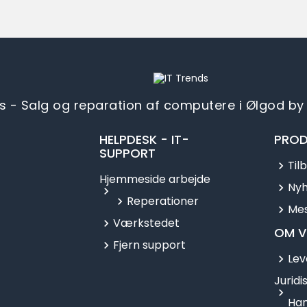
s - Salg og reparation af computere i Ølgod by 
HELPDESK - IT-
PROD
SUPPORT
Til
Hjemmeside arbejde
Ny
Reperationer
Mes
Værkstedet
OM V
Fjern support
Lev
Juridi
Han