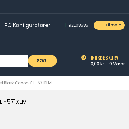
PC Konfiguratorer
Tilmeld
93208585
ER OG ADAPTERE
Gaming stole og tilbehør
INDKØBSKURV
0
SØG
0,00 kr. -
0
Varer
l Blæk Canon CLI-571XLM
LI-571XLM