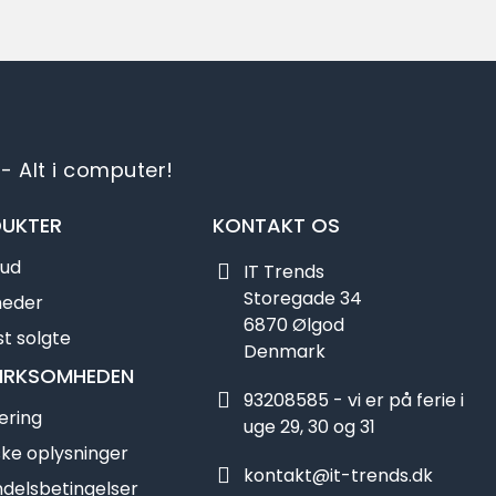
- Alt i computer!
UKTER
KONTAKT OS
bud
IT Trends
Storegade 34
heder
6870 Ølgod
t solgte
Denmark
IRKSOMHEDEN
93208585 - vi er på ferie i
ering
uge 29, 30 og 31
ske oplysninger
kontakt@it-trends.dk
delsbetingelser