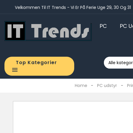
Velkommen Til IT Trends - Vi Er På Ferie Uge 29, 30 Og 31
PC
PC U
STATIONÆR COMPUTER
Tranport
Top Kategorier

Home
PC udstyr
Pri