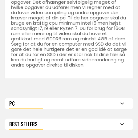
opgaver. Det afhænger selvfølgelig meget af
hvilke opgaver du udfører men vi regner med at
du laver video compiling og andre opgaver der
kræver meget af din pc. Til de her opgaver skal du
bruge en kraftig cpu minimum Intel I5 men højst
sandsynligt I7, I9 eller Ryzen 7. Du for brug for 16GB
ram eller mere og til video skal du have et
grafikkort med GDDR6 ram og mindst 4GB af dem.
Sørg for at du for en computer med SSD da det vil
gøre det hele hurtigere det er en god idé at sørge
for at du for en SSD i der er stor nok til dine filer så
kan du hurtigt og nemt udføre videorendering og
andre opgaver direkte til disken.
PC
BEST SELLERS