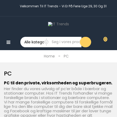
Velkommen Til IT Trends - Vi Er På Ferie Uge 29, 30 Og 31
Log Ind
0
MENU
:
Home
PC
PC
PC
PC
Udstyr
PC til den private, virksomheden og superbrugeren.
Mobil
Her finder du vores udvalg af pc’er både i bærbar og
Og
stationær computer. Hos IT Trends forhandler vi mange
Tablet
forskellige brands i stationær og bærbare computere.
Tilbehør
Vi har mange forskellige computere til forskellige formål
lige fra den lille computer til dig der bare skal tjekke mail
og Facebook og kraftige maskiner til jer der laver tunge
Gaming
grafiske opgaver eller hvor hastigheden er alt