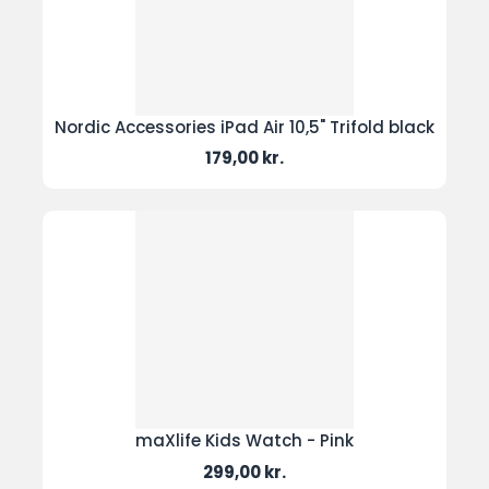
Nordic Accessories iPad Air 10,5" Trifold black
Pris
179,00 kr.
maXlife Kids Watch - Pink
Pris
299,00 kr.