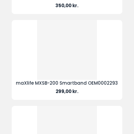
Pris
350,00 kr.
maXlife MXSB-200 Smartband OEM0002293
Pris
299,00 kr.