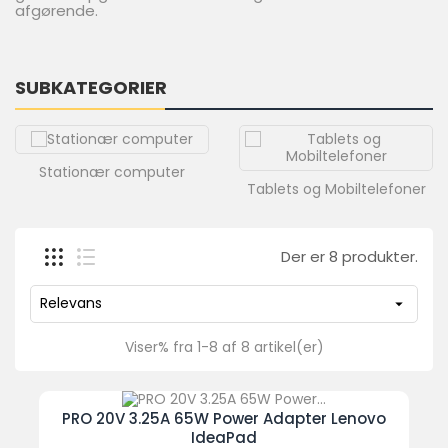
afgørende.
PC
Konfiguratorer
Tilbud
SUBKATEGORIER
ønskeliste
(0)
Sammenligne
Stationær computer
Tablets og Mobiltelefoner
(
0
)
Der er 8 produkter.
93208585
Relevans

Viser% fra 1-8 af 8 artikel(er)
PRO 20V 3.25A 65W Power Adapter Lenovo
IdeaPad