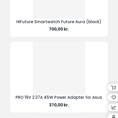
HiFuture Smartwatch Future Aura (black)
Pris
700,00 kr.
PRO 19V 2.37A 45W Power Adapter for Asus
Pris
370,00 kr.