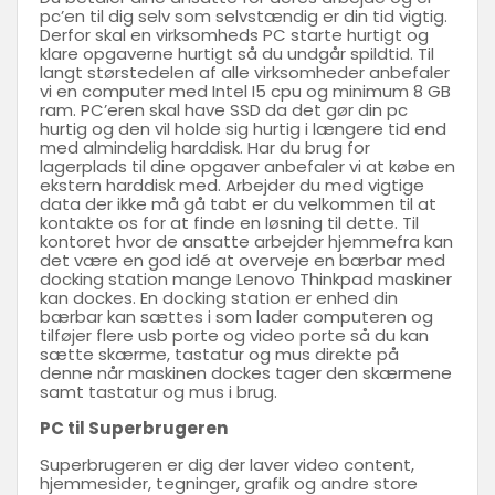
pc’en til dig selv som selvstændig er din tid vigtig.
Derfor skal en virksomheds PC starte hurtigt og
klare opgaverne hurtigt så du undgår spildtid. Til
langt størstedelen af alle virksomheder anbefaler
vi en computer med Intel I5 cpu og minimum 8 GB
ram. PC’eren skal have SSD da det gør din pc
hurtig og den vil holde sig hurtig i længere tid end
med almindelig harddisk. Har du brug for
lagerplads til dine opgaver anbefaler vi at købe en
ekstern harddisk med. Arbejder du med vigtige
data der ikke må gå tabt er du velkommen til at
kontakte os for at finde en løsning til dette. Til
kontoret hvor de ansatte arbejder hjemmefra kan
det være en god idé at overveje en bærbar med
docking station mange Lenovo Thinkpad maskiner
kan dockes. En docking station er enhed din
bærbar kan sættes i som lader computeren og
tilføjer flere usb porte og video porte så du kan
sætte skærme, tastatur og mus direkte på
denne når maskinen dockes tager den skærmene
samt tastatur og mus i brug.
PC til Superbrugeren
Superbrugeren er dig der laver video content,
hjemmesider, tegninger, grafik og andre store