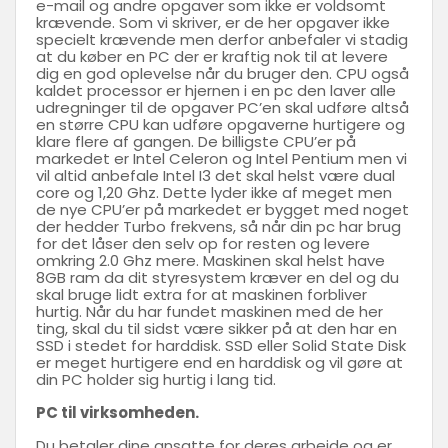
e-mail og andre opgaver som ikke er voldsomt
krævende. Som vi skriver, er de her opgaver ikke
specielt krævende men derfor anbefaler vi stadig
at du køber en PC der er kraftig nok til at levere
dig en god oplevelse når du bruger den. CPU også
kaldet processor er hjernen i en pc den laver alle
udregninger til de opgaver PC’en skal udføre altså
en større CPU kan udføre opgaverne hurtigere og
klare flere af gangen. De billigste CPU’er på
markedet er Intel Celeron og Intel Pentium men vi
vil altid anbefale Intel I3 det skal helst være dual
core og 1,20 Ghz. Dette lyder ikke af meget men
de nye CPU’er på markedet er bygget med noget
der hedder Turbo frekvens, så når din pc har brug
for det låser den selv op for resten og levere
omkring 2.0 Ghz mere. Maskinen skal helst have
8GB ram da dit styresystem kræver en del og du
skal bruge lidt extra for at maskinen forbliver
hurtig. Når du har fundet maskinen med de her
ting, skal du til sidst være sikker på at den har en
SSD i stedet for harddisk. SSD eller Solid State Disk
er meget hurtigere end en harddisk og vil gøre at
din PC holder sig hurtig i lang tid.
PC til virksomheden.
Du betaler dine ansatte for deres arbejde og er