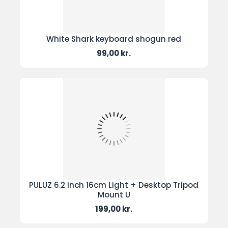
White Shark keyboard shogun red
Pris
99,00 kr.
PULUZ 6.2 inch 16cm Light + Desktop Tripod
Mount U
Pris
199,00 kr.