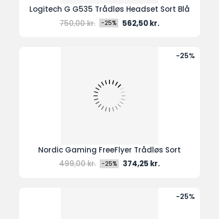
Logitech G G535 Trådløs Headset Sort Blå
Normal
Pris
750,00 kr.
562,50 kr.
-25%
pris
-25%
Nordic Gaming FreeFlyer Trådløs Sort
Normal
Pris
499,00 kr.
374,25 kr.
-25%
pris
-25%