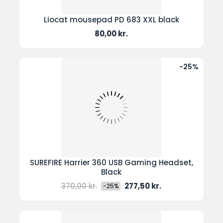
Liocat mousepad PD 683 XXL black
Pris
80,00 kr.
-25%
SUREFIRE Harrier 360 USB Gaming Headset,
Black
Normal
Pris
370,00 kr.
277,50 kr.
-25%
pris