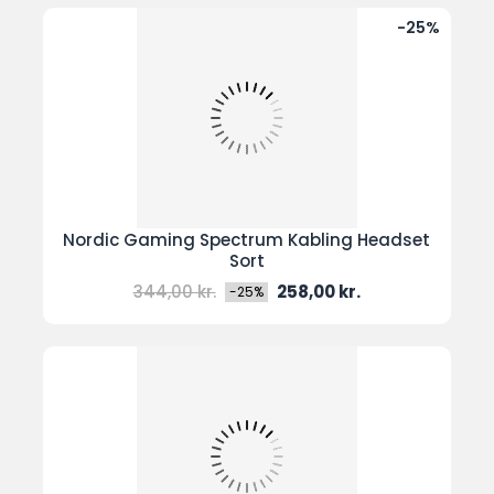
-25%
Nordic Gaming Spectrum Kabling Headset
Sort
Normal
Pris
344,00 kr.
258,00 kr.
-25%
pris