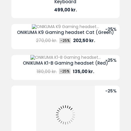
Keyboard
Pris
499,00 kr.
-25%
ONIKUMA K9 Gaming headset Cat (Green)
Normal
Pris
270,00 kr.
202,50 kr.
-25%
pris
-25%
ONIKUMA K1-B Gaming headset (Red)
Normal
Pris
180,00 kr.
135,00 kr.
-25%
pris
-25%