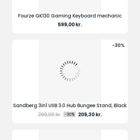
Fourze GK130 Gaming Keyboard mechanic
Pris
599,00 kr.
-30%
Sandberg 3in1 USB 3.0 Hub Bungee Stand, Black
Normal
Pris
299,00 kr.
209,30 kr.
-30%
pris