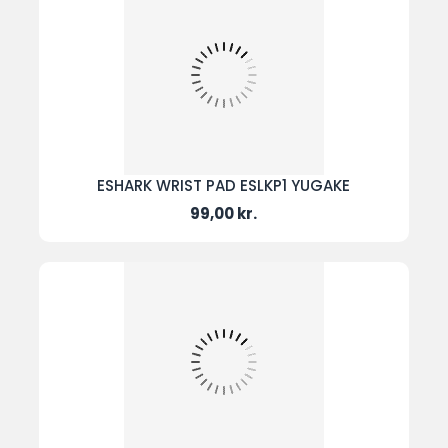
ESHARK WRIST PAD ESLKP1 YUGAKE
Pris
99,00 kr.