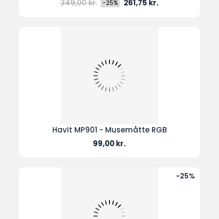
Normal
Pris
349,00 kr.
261,75 kr.
-25%
pris
Havit MP901 - Musemåtte RGB
Pris
99,00 kr.
-25%