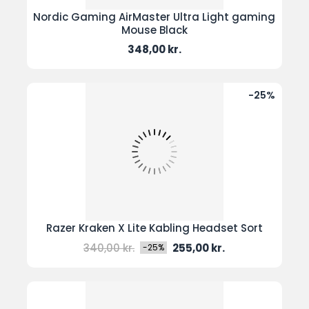
Nordic Gaming AirMaster Ultra Light gaming
Mouse Black
Pris
348,00 kr.
-25%
Razer Kraken X Lite Kabling Headset Sort
Normal
Pris
340,00 kr.
255,00 kr.
-25%
pris