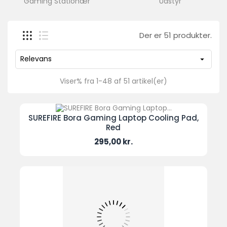
Gaming Stationær
Udstyr
PC
Konfiguratorer
Der er 51 produkter.
Tilbud
Relevans

ønskeliste
(0)
Viser% fra 1-48 af 51 artikel(er)
Sammenligne
(
0
)
SUREFIRE Bora Gaming Laptop Cooling Pad,
Red
93208585
Pris
295,00 kr.