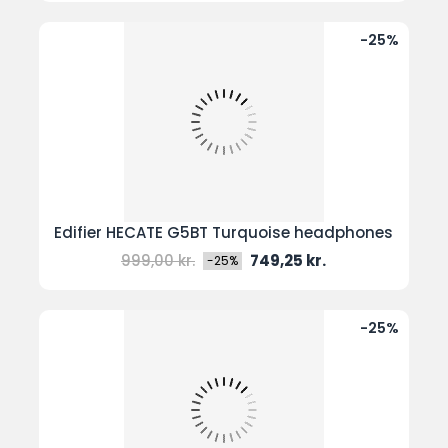
-25%
Edifier HECATE G5BT Turquoise headphones
Normal
Pris
999,00 kr.
749,25 kr.
-25%
pris
-25%