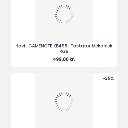
Havit GAMENOTE KB496L Tastatur Mekanisk
RGB
Pris
499,00 kr.
-25%