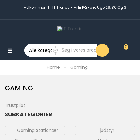
Velkommen Til IT Trends - Vi Er På Ferie Uge 29, 30 Og 31
Log Ind
0
MENU
:
Home
Gaming
PC
PC
GAMING
Udstyr
Mobil
Trustpilot
Og
SUBKATEGORIER
Tablet
Tilbehør
Gaming