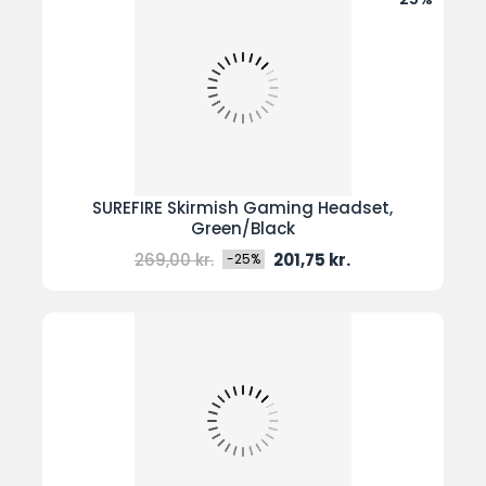
SUREFIRE Skirmish Gaming Headset,
Green/Black
Normal
Pris
269,00 kr.
201,75 kr.
-25%
pris