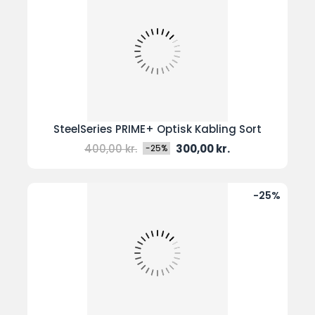
SteelSeries PRIME+ Optisk Kabling Sort
Normal
Pris
400,00 kr.
300,00 kr.
-25%
pris
-25%