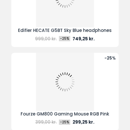
Edifier HECATE G5BT Sky Blue headphones
Normal
Pris
999,00 kr.
749,25 kr.
-25%
pris
-25%
Fourze GM800 Gaming Mouse RGB Pink
Normal
Pris
399,00 kr.
299,25 kr.
-25%
pris