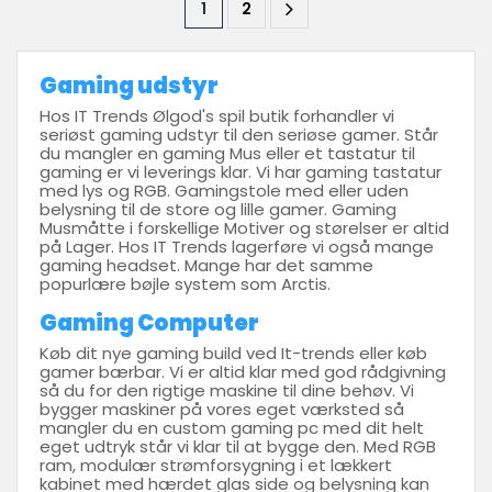
1
2
Gaming udstyr
Hos IT Trends Ølgod's spil butik forhandler vi
seriøst gaming udstyr til den seriøse gamer. Står
du mangler en gaming Mus eller et tastatur til
gaming er vi leverings klar. Vi har gaming tastatur
med lys og RGB. Gamingstole med eller uden
belysning til de store og lille gamer. Gaming
Musmåtte i forskellige Motiver og størelser er altid
på Lager. Hos IT Trends lagerføre vi også mange
gaming headset. Mange har det samme
popurlære bøjle system som Arctis.
Gaming Computer
Køb dit nye gaming build ved It-trends eller køb
gamer bærbar. Vi er altid klar med god rådgivning
så du for den rigtige maskine til dine behøv. Vi
bygger maskiner på vores eget værksted så
mangler du en custom gaming pc med dit helt
eget udtryk står vi klar til at bygge den. Med RGB
ram, modulær strømforsygning i et lækkert
kabinet med hærdet glas side og belysning kan