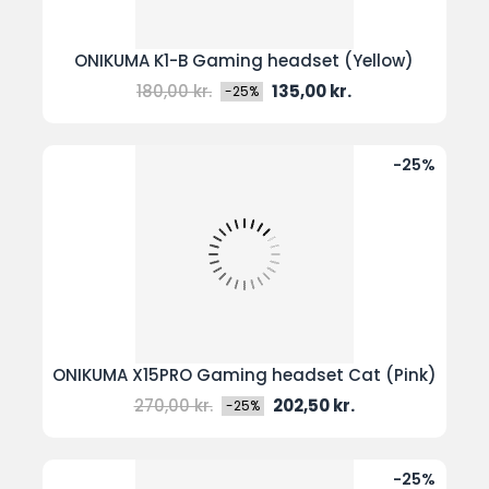
ONIKUMA K1-B Gaming headset (Yellow)
Normal
Pris
180,00 kr.
135,00 kr.
-25%
pris
-25%
ONIKUMA X15PRO Gaming headset Cat (Pink)
Normal
Pris
270,00 kr.
202,50 kr.
-25%
pris
-25%