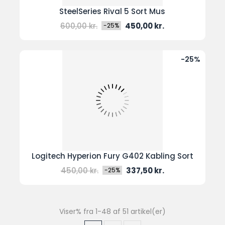
SteelSeries Rival 5 Sort Mus
Normal
Pris
600,00 kr.
450,00 kr.
-25%
pris
-25%
Logitech Hyperion Fury G402 Kabling Sort
Normal
Pris
450,00 kr.
337,50 kr.
-25%
pris
Viser% fra 1-48 af 51 artikel(er)