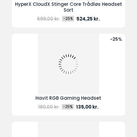
HyperX CloudX Stinger Core Trådløs Headset
Sort
Normal
Pris
699,00 kr.
524,25 kr.
-25%
pris
-25%
Havit RGB Gaming Headset
Normal
Pris
180,00 kr.
135,00 kr.
-25%
pris