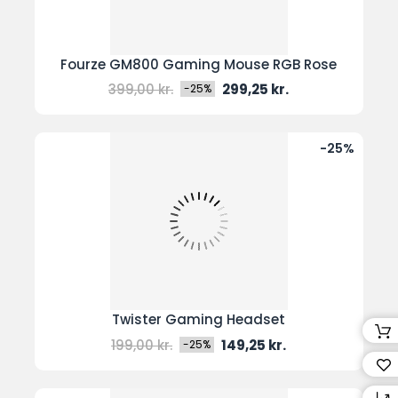
Fourze GM800 Gaming Mouse RGB Rose
Normal
Pris
399,00 kr.
299,25 kr.
-25%
pris
-25%
Twister Gaming Headset
Normal
Pris
199,00 kr.
149,25 kr.
-25%
pris