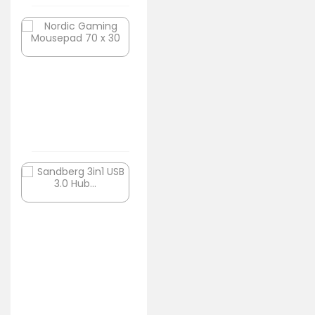
Nordic
Havit
Gaming
GAMENOTE
Mousepad
KB496L
70
Tastatur
x
Mekanisk
30
RGB
199,00 kr.
499,00 kr.
Sandberg
X-
3in1
Shield
USB
USB-
3.0
C
Hub
PD
Bungee
QC3.0
Stand,
Fast
Black
Charger
209,30 kr.
149,00 kr.