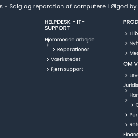
s - Salg og reparation af computere i Ølgod by 
HELPDESK - IT-
PROD
SUPPORT
Til
Hjemmeside arbejde
Ny
Reperationer
Mes
Værkstedet
OM V
Fjern support
Lev
Juridi
Han
Per
Ref
Finans