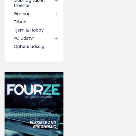
Mobil og tablet

tilbehør
Gaming

Tilbud
Hjem & Hobby
PC udstyr

Ophørs udsalg