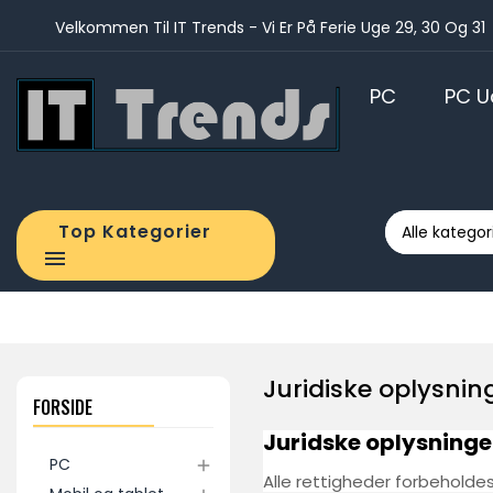
Velkommen Til IT Trends - Vi Er På Ferie Uge 29, 30 Og 31
PC
PC U
STATIONÆR COMPUTER
Tranport
Top Kategorier

Juridiske oplysnin
FORSIDE
Juridske oplysninge
PC

Alle rettigheder forbeholdes