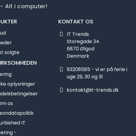
- Alt i computer!
UKTER
KONTAKT OS
bud
IT Trends
Storegade 34
heder
6870 Ølgod
t solgte
Denmark
IRKSOMHEDEN
93208585 - vi er på ferie i
ering
uge 29, 30 og 31
ske oplysninger
kontakt@it-trends.dk
delsbetingelser
Om os
sondatapolitik
urbished IT
ering -