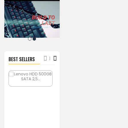
BEST SELLERS
Lenovo
Good
HDD
Office
500GB
Webcam
SATA
CAMA870
2,5
640x480
OEM
+
HDD
microphone
149,00 kr.
129,00 kr.