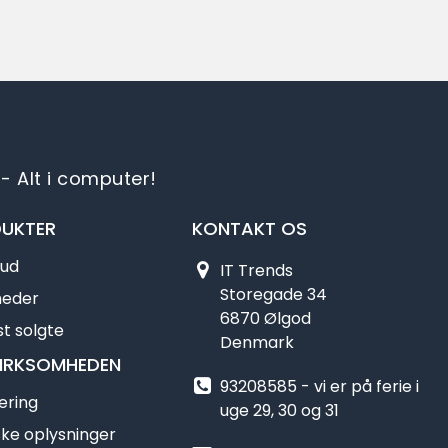
- Alt i computer!
UKTER
KONTAKT OS
bud
IT Trends
Storegade 34
heder
6870 Ølgod
t solgte
Denmark
IRKSOMHEDEN
93208585 - vi er på ferie i
ering
uge 29, 30 og 31
ske oplysninger