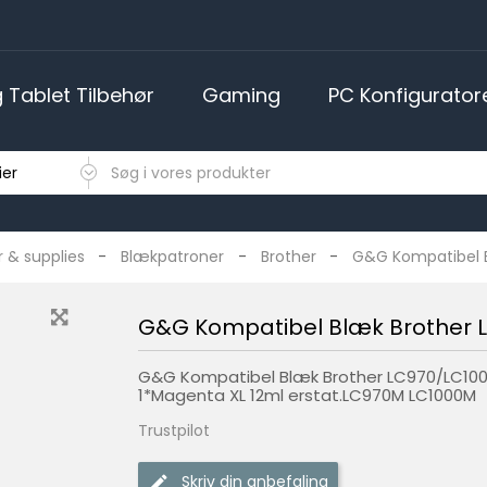
 Tablet Tilbehør
Gaming
PC Konfigurator
ONER
ets
elefoner
EKSTERNE HARDDISKE, USB OG SD KORT
GAMING STATIONÆR
LADEKABLER OG ADAPTERE
Gaming stole og tilbehør
r & supplies
Blækpatroner
Brother
G&G Kompatibel 
G&G Kompatibel Blæk Brother 
G&G Kompatibel Blæk Brother LC970/LC10
1*Magenta XL 12ml erstat.LC970M LC1000M
Trustpilot
Skriv din anbefaling