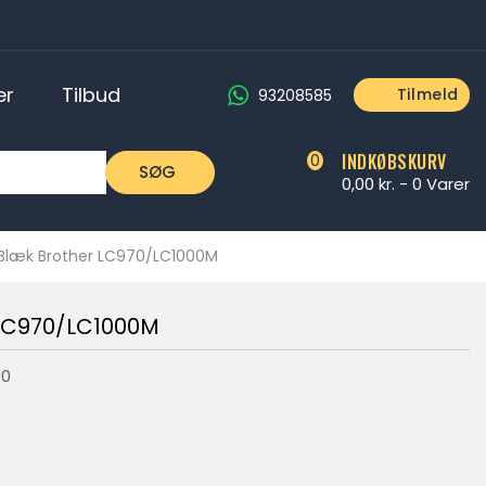
er
Tilbud
Tilmeld
93208585
INDKØBSKURV
0
SØG
0,00 kr. -
0
Varer
Blæk Brother LC970/LC1000M
LC970/LC1000M
00