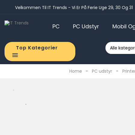
Velkommen Til IT Trends - Vi Er På Ferie Uge 29, 30 Og 31
PC
PC Udstyr
Mobil Og
STATIONÆR COMPUTER
Tranportabel bluetooth lyd
TABLETS OG MOBILTELEF
Sleeves, covers og tasker til tabl
In-Ear hovedt
SMARTPHONE COVERS
Top Kategorier

Home
PC udstyr
Printe