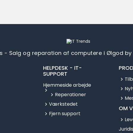
s - Salg og reparation af computere i Ølgod by 
HELPDESK - IT-
PROD
SUPPORT
Til
Hjemmeside arbejde
Ny
Reperationer
Mes
Værkstedet
OM V
Fjern support
Lev
Juridi