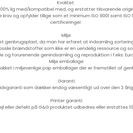
Kvalitet:
100% lig med/kompatibel med, og erstatter tilsvarende origi
jø krav og opfylder tillige som et minimum ISO 9001 samt IS
certificeringer.
Miljø:
tet genbrugsplast, da man har erfaret at indsamling sortering
ile brændstoffer som ikke er en uendelig ressource og som 
e og forurenende genindsamling og reproduktion i f.eks. Euro
Miljø emballage:
akket i miljøvenlige pap emballager der er fremstillet af ge
Garanti:
idsgaranti som dækker endog væsentligt ud over den 2 årige 
Printer garanti:
ejl eller defekt på G&G produktet udbedres eller erstattes 1