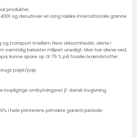
nal produkter.
O 14001 og derudover en lang række internationale grønne
 og transport imellem flere virksomheder, alene i
samtidig belaster miljøet unødigt. Man har alene ved,
pa, kunne spare op til 75 % på fossile brændstoffer.
nbrugs papir/pap.
lovpligtige ombytningsret jf. dansk lovgivning.
00% i hele printerens primære garanti periode.