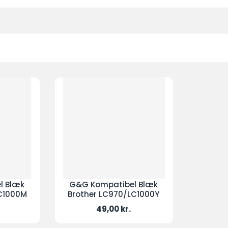
l Blæk
G&G Kompatibel Blæk
LC1000M
Brother LC970/LC1000Y
Pris
49,00 kr.