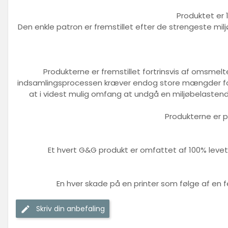
Produktet er 
Den enkle patron er fremstillet efter de strengeste mil
Produkterne er fremstillet fortrinsvis af omsmel
indsamlingsprocessen kræver endog store mængder foss
at i videst mulig omfang at undgå en miljøbelastend
Produkterne er p
Et hvert G&G produkt er omfattet af 100% levet
En hver skade på en printer som følge af en f
Skriv din anbefaling